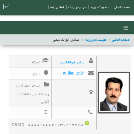
[en]
صفحه اصلی
|
عضویت/ ورود
|
درباره رایمگ
|
تماس با ما
|
صفحه اصلی
هیئت تحریریه
عباس
ابوالقاسمی
عباس ابوالقاسمی
استاد
دکترا
Abolghasemi1344@guilan.ac.ir
استاد تمام گروه
روانشناسی دانشگاه
گیلان
ORCID :
0000-0002-7378-9730