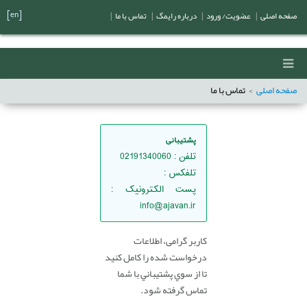
[en]
صفحه اصلی
|
عضویت/ ورود
|
درباره رایمگ
|
تماس با ما
|
صفحه اصلی
تماس با ما
پشتیبانی
تلفن
: 02191340060
تلفكس
:
پست الکترونیک
:
info@ajavan.ir
کاربر گرامی، اطلاعات
درخواست شده را کامل کنید
تا از سوي پشتيباني با شما
تماس گرفته شود.