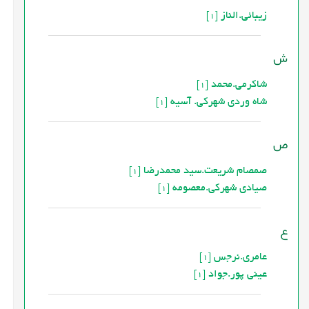
زیبائی.الناز
[1]
ش
شاکرمی.محمد
[1]
شاه وردی شهرکی. آسیه
[1]
ص
صمصام شریعت.سید محمدرضا
[1]
صیادی شهرکی.معصومه
[1]
ع
عامری.نرجس
[1]
عینی پور.جواد
[1]