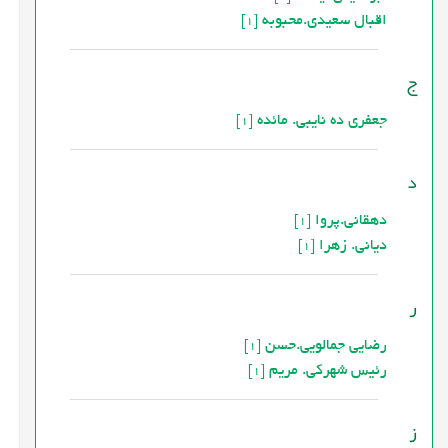
اقبال سعیدی.محبوبه
[1]
ج
جعفری ده نایبی. مائده
[1]
د
دهقانی.پروا
[1]
دیانی. زهرا
[1]
ر
رضایی جمالویی.حسن
[1]
رئیس شهرکی. مریم
[1]
ز