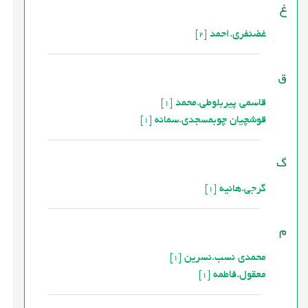
غ
غضنفری.احمد
[2]
ق
قاسمی پیربلوطی.محمد
[1]
قوشچیان چوبمسجدی.سمانه
[1]
گ
گرجی.هانیه
[1]
م
محمدی نسب.نسرین
[1]
معقول.فاطمه
[1]