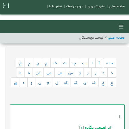
[en]
صفحه اصلی
|
عضویت/ ورود
|
درباره رایمگ
|
تماس با ما
|
صفحه اصلی
لیست نویسندگان
همه
آ
ا
ب
پ
ت
ث
ج
چ
ح
خ
د
ذ
ر
ز
ژ
س
ش
ص
ض
ط
ظ
ع
غ
ف
ق
ک
گ
ل
م
ن
و
ه
ی
ا
ابراهیمی. یگانه
[1]