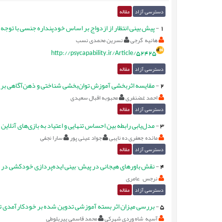
دسترسی آزاد
مقاله
1
-
پیش بینی انتظار از ازدواج بر اساس خودپنداره جنسی با توج
هانیه گرجی
نسرین محمدی نسب
http://psycapability.ir/Article/52425
دسترسی آزاد
مقاله
2
-
مقایسه اثربخشی آموزش توان‌بخشی شناختی و ذهن‌آگاهی بر ب
احمد غضنفری
محبوبه اقبال سعیدی
دسترسی آزاد
مقاله
3
-
مدل‌یابی رابطه بین احساس تنهایی و اعتیاد به بازی‌های آنلای
مائده جعفری ده نایبی
جواد عینی پور
سارا نجفی
دسترسی آزاد
مقاله
4
-
نقش باورهای هیجانی در پیش¬بینی ایده‌پردازی خودکشی در بز
نرجس عامری
دسترسی آزاد
مقاله
5
-
بررسی میزان اثر بسته آموزشی تدوین شده بر خودکارآمدی ت
آسیه شاه وردی شهرکی
محمد قاسمی پیربلوطی