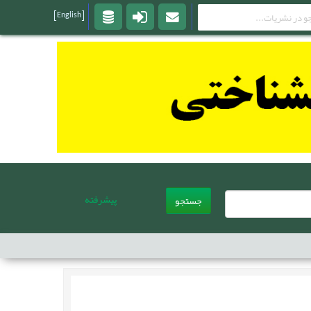
[English]
پیشرفته
جستجو