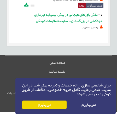
دسترسی آزاد
مقاله
6
-
نقش باورهای هیجانی در پیش¬بینی ایده‌پردازی
خودکشی در بزرگسالان با سابقه ناملایمات کودکی
نرجس عامری
صفحه اصلی
نقشه سایت
تماس با ما
برای شخصی سازی ارائه خدمات و تجربه بهتر شما در این
سایت، ضمن رعایت کامل حریم خصوصی، اطلاعات از طریق
حقوق این وب‌سایت متعلق به سامانه مدیریت نشریات
کوکی ذخیره می شوند
رایمگ است.
نمی پذیرم
می پذیرم
حق نشر
1405-1396
©