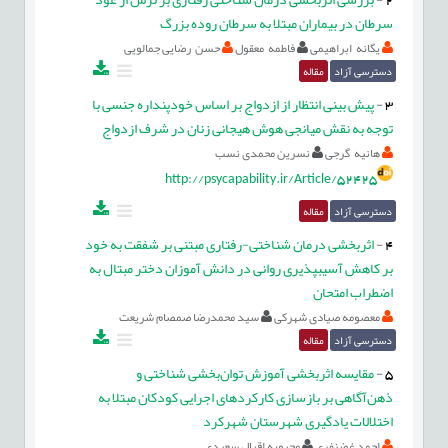
سرطان در بیماران مبتلا به سرطان روده بزرگ
یگانه ابراهیمی
فاطمه معقول
حسن رضایی جمالویی
دسترسی آزاد
مقاله
3
-
پیش بینی انتظار از ازدواج بر اساس خودپنداره جنسی با
توجه به نقش میانجی هوش هیجانی زنان در شرف ازدواج
هانیه گرجی
نسرین محمدی نسب
http://psycapability.ir/Article/52425
دسترسی آزاد
مقاله
4
-
اثربخشی درمان شناختی-رفتاری مبتنی بر شفقت به خود
بر کاهش آسیبپذیری روانی در دانش آموزان دختر مبتال به
اضطراب امتحان
معصومه صیادی شهرکی
سید محمدرضا صمصام شریعت
دسترسی آزاد
مقاله
5
-
مقایسه اثربخشی آموزش توان‌بخشی شناختی و
ذهن‌آگاهی بر بازسازی کارکردهای اجرایی کودکان مبتلا به
اختلالات یادگیری شهرستان شهرکرد
احمد غضنفری
محبوبه اقبال سعیدی