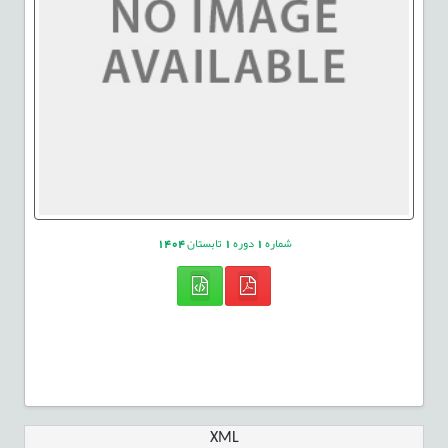
شماره
1
دوره
1
تابستان
1404
XML