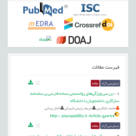
فهرست مقالات
دسترسی آزاد
مقاله
1
-
بررسی ویژگی‌های روانسنجی نسخه فارسی پرسشنامه
سازگاری دانشجویان با دانشگاه
محمد شاکرمی
مریم رئیس شهرکی
الناز زیبائی
http://psycapability.ir/Article/52399
دسترسی آزاد
مقاله
2
-
بررسی اثربخشی درمان شناختی رفتاری بر ترس از عود