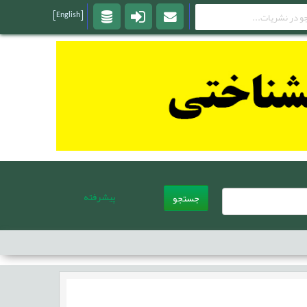
[English]
پیشرفته
جستجو