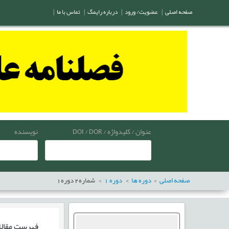
صفحه اصلی
|
عضویت/ ورود
|
درباره رایمگ
|
تماس با ما
|
عنوان / کلیدواژه / DOI / DOR
نویسنده
صفحه اصلی
دوره ها
دوره
1
شماره
2
دوره
1
فهرست مقال