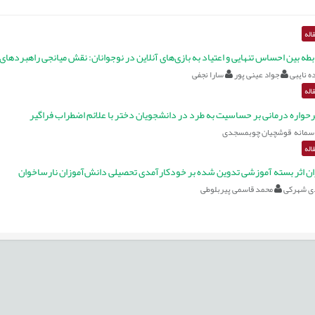
اله
بطه بین احساس تنهایی و اعتیاد به بازی‌های آنلاین در نوجوانان: نقش میانجی راهبرد‌های
ه نایبی
جواد عینی پور
سارا نجفی
اله
حواره درمانی بر حساسیت به طرد در دانشجویان دختر با علائم اضطراب فراگیر
سمانه قوشچیان چوبمسجدی
اله
ن اثر بسته آموزشی تدوین شده بر خودکارآمدی تحصیلی دانش‌آموزان نارساخوان
ی شهرکی
محمد قاسمی پیربلوطی