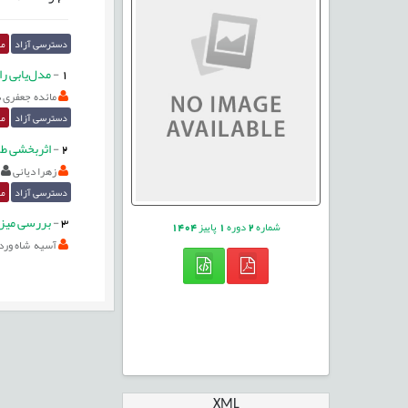
دسترسی آزاد
مق
1
-
مدل‌یابی را
مائده جعفری د
دسترسی آزاد
مق
2
-
اثربخشی طر
زهرا دیانی
دسترسی آزاد
مق
3
-
بررسی میزا
شماره
2
دوره
1
پاییز
1404
آسیه شاه ورد
XML